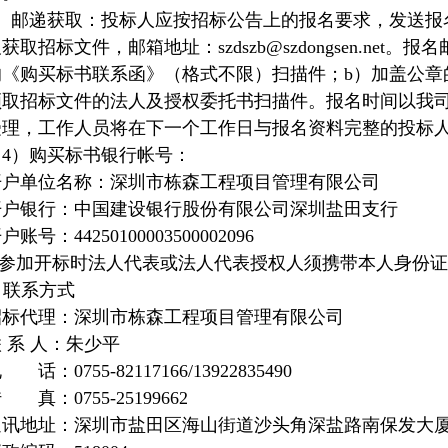
2）邮递获取：投标人应按招标公告上的报名要求，发送报
及获取招标文件，邮箱地址：
szdszb@szdongsen.net
。报名
的《购买标书联系函》（格式不限）扫描件；b）加盖公章
领取招标文件的法人及授权委托书扫描件。报名时间以我
受理，工作人员将在下一个工作日与报名资料完整的投标
（4）购买标书银行帐号：
开户单位名称：深圳市栋森工程项目管理有限公司
开户银行：中国建设银行股份有限公司深圳盐田支行
户账号：44250100003500002096
7.参加开标时法人代表或法人代表授权人须携带本人身份
. 联系方式
招标代理：深圳市栋森工程项目管理有限公司
 系 人：朱少平
 话：0755-82117166/13922835490
 真：0755-25199662
通讯地址：深圳市盐田区海山街道沙头角深盐路南保发大厦 