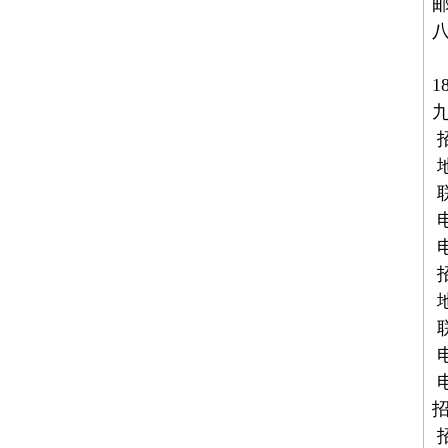
邮
本
1
地
联
电
联
电