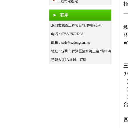
工程司法鉴定
联系
规
深圳市栋森工程项目管理有限公司
积
电话：0755-25725288
积
邮箱：
szds@szdongsen.net
地址：深圳市罗湖区清水河三路7号中海
(
慧智大厦1A栋16、17层
(
合
获