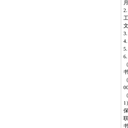
月
3
4
5
6
（
（
0