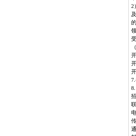
开
8
联
电
传