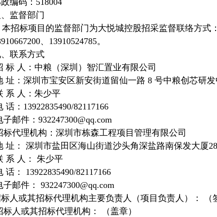
政编码：518004
八、监督部门
招标项目的监督部门为大悦城控股招采监督联络方式：座机：0
8910667200、13910524785。
九、联系方式
招 标 人：中粮（深圳）智汇置业有限公司
 址：深圳市宝安区新安街道留仙一路 8 号中粮创芯研发中
 系 人：朱少平
 话：13922835490/82117166
电子邮件：
932247300@qq.com
招标代理机构：深圳市栋森工程项目管理有限公司
地 址： 深圳市盐田区海山街道沙头角深盐路南保发大厦2
 系 人： 朱少平
 话： 13922835490/82117166
电子邮件：
932247300@qq.com
招标人或其招标代理机构主要负责人（项目负责人）： （
招标人或其招标代理机构： （盖章）