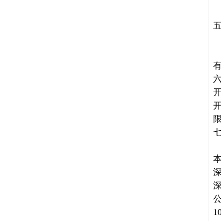
递
开
公
1